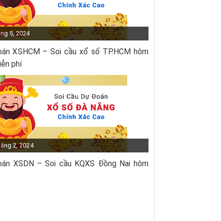
ng 5, 2024
oán XSHCM – Soi cầu xổ số TP.HCM hôm
iễn phí
áng 2, 2024
oán XSDN – Soi cầu KQXS Đồng Nai hôm