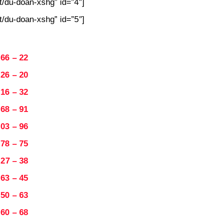
t/du-doan-xshg” id=”4″]
t/du-doan-xshg” id=”5″]
66 – 22
p
26 – 20
p
16 – 32
p
68 – 91
p
03 – 96
p
78 – 75
27 – 38
63 – 45
p
50 – 63
p
60 – 68