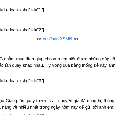
t/du-doan-xshg” id=”1″]
t/du-doan-xshg” id=”2″]
>>
dự đoán XSMN
<<
G nhằm mục đích giúp cho anh em biết được những cặp số 
các lần quay khác nhau. Hy vọng qua bảng thống kê này an
t/du-doan-xshg” id=”3″]
u Giang lần quay trước, các chuyên gia đã dùng hệ thống 
ả năng về nhiều nhất trong ngày hôm nay để gửi tới anh em.