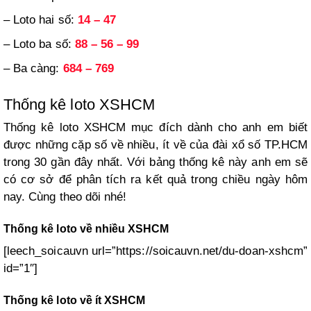
– Loto hai số:
14 – 47
– Loto ba số:
88 – 56 – 99
– Ba càng:
684 – 769
Thống kê loto XSHCM
Thống kê loto XSHCM mục đích dành cho anh em biết
được những cặp số về nhiều, ít về của đài xổ số TP.HCM
trong 30 gần đây nhất. Với bảng thống kê này anh em sẽ
có cơ sở để phân tích ra kết quả trong chiều ngày hôm
nay. Cùng theo dõi nhé!
Thống kê loto về nhiều XSHCM
[leech_soicauvn url=”https://soicauvn.net/du-doan-xshcm”
id=”1″]
Thống kê loto về ít XSHCM