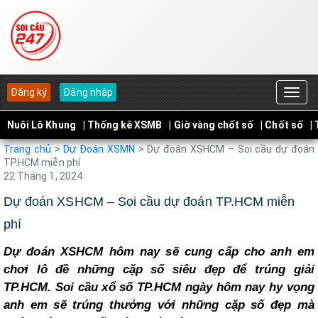
Đăng ký
Đăng nhập
Nuôi Lô Khung
| Thống kê XSMB
| Giờ vàng chốt số
| Chốt số
|
Trang chủ
>
Dự Đoán XSMN
>
Dự đoán XSHCM – Soi cầu dự đoán
TP.HCM miễn phí
22 Tháng 1, 2024
Dự đoán XSHCM – Soi cầu dự đoán TP.HCM miễn
phí
Dự đoán XSHCM hôm nay sẽ cung cấp cho anh em
chơi lô đề những cặp số siêu đẹp để trúng giải
TP.HCM. Soi cầu xổ số TP.HCM ngày hôm nay hy vọng
anh em sẽ trúng thưởng với những cặp số đẹp mà