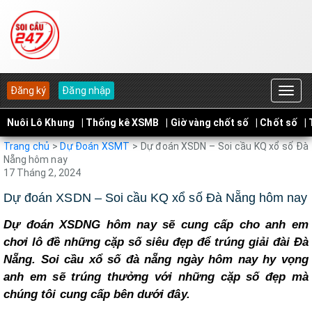
Đăng ký
Đăng nhập
Nuôi Lô Khung
| Thống kê XSMB
| Giờ vàng chốt số
| Chốt số
|
Trang chủ
>
Dự Đoán XSMT
>
Dự đoán XSDN – Soi cầu KQ xổ số Đà
Nẵng hôm nay
17 Tháng 2, 2024
Dự đoán XSDN – Soi cầu KQ xổ số Đà Nẵng hôm nay
Dự đoán XSDNG hôm nay sẽ cung cấp cho anh em
chơi lô đề những cặp số siêu đẹp để trúng giải đài Đà
Nẵng. Soi cầu xổ số đà nẵng ngày hôm nay hy vọng
anh em sẽ trúng thưởng với những cặp số đẹp mà
chúng tôi cung cấp bên dưới đây.