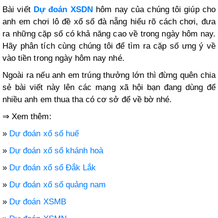
Bài viết
Dự đoán XSDN
hôm nay của chúng tôi giúp cho
anh em chơi lô đề xổ số đà nẵng hiểu rõ cách chơi, đưa
ra những cặp số có khả năng cao về trong ngày hôm nay.
Hãy phân tích cùng chúng tôi để tìm ra cặp số ưng ý về
vào tiền trong ngày hôm nay nhé.
Ngoài ra nếu anh em trúng thưởng lớn thì đừng quên chia
sẻ bài viết này lên các mạng xã hội bạn đang dùng để
nhiều anh em thua tha có cơ sở để về bờ nhé.
⇒ Xem thêm:
»
Dự đoán xổ số huế
»
Dự đoán xổ số khánh hoà
»
Dự đoán xổ số Đắk Lắk
»
Dự đoán xổ số quảng nam
»
Dự đoán XSMB