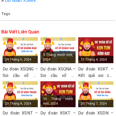
»
Dự đoán XSMN
Tags
:
Bài Viết Liên Quan
5 Tháng mười một,
29 Tháng 6, 2024
2024
21 Tháng 4, 2024
Dự đoán XSQNG –
Dự đoán XSQNA –
Dự đoán XSKT –
Soi cầu xổ số
Soi cầu xổ số
Kết quả soi cầu
Quảng Ngãi hôm
Quảng Nam hôm
Kon Tum hôm nay
nay
nay miễn phí
10 Tháng mười
23 Tháng 8, 2024
một, 2024
20 Tháng 7, 2024
Dự đoán XSNT –
Dự đoán XSKT –
Dự đoán XSDN –