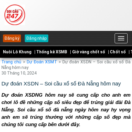
Đăng ký
Đăng nhập
Nuôi Lô Khung
| Thống kê XSMB
| Giờ vàng chốt số
| Chốt số
|
Trang chủ
>
Dự Đoán XSMT
>
Dự đoán XSDN – Soi cầu xổ số Đà
Nẵng hôm nay
30 Tháng 10, 2024
Dự đoán XSDN – Soi cầu xổ số Đà Nẵng hôm nay
Dự đoán XSDNG hôm nay sẽ cung cấp cho anh em
chơi lô đề những cặp số siêu đẹp để trúng giải đài Đà
Nẵng. Soi cầu xổ số đà nẵng ngày hôm nay hy vọng
anh em sẽ trúng thưởng với những cặp số đẹp mà
chúng tôi cung cấp bên dưới đây.