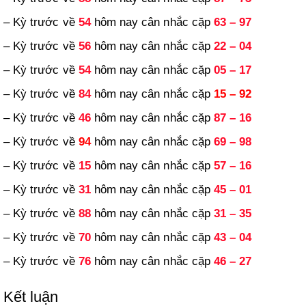
– Kỳ trước về
54
hôm nay cân nhắc cặp
63 – 97
– Kỳ trước về
56
hôm nay cân nhắc cặp
22 – 04
– Kỳ trước về
54
hôm nay cân nhắc cặp
05 – 17
– Kỳ trước về
84
hôm nay cân nhắc cặp
15 – 92
– Kỳ trước về
46
hôm nay cân nhắc cặp
87 – 16
– Kỳ trước về
94
hôm nay cân nhắc cặp
69 – 98
– Kỳ trước về
15
hôm nay cân nhắc cặp
57 – 16
– Kỳ trước về
31
hôm nay cân nhắc cặp
45 – 01
– Kỳ trước về
88
hôm nay cân nhắc cặp
31 – 35
– Kỳ trước về
70
hôm nay cân nhắc cặp
43 – 04
– Kỳ trước về
76
hôm nay cân nhắc cặp
46 – 27
Kết luận