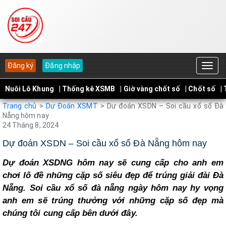
Đăng ký
Đăng nhập
Nuôi Lô Khung
| Thống kê XSMB
| Giờ vàng chốt số
| Chốt số
|
Trang chủ
>
Dự Đoán XSMT
>
Dự đoán XSDN – Soi cầu xổ số Đà
Nẵng hôm nay
24 Tháng 8, 2024
Dự đoán XSDN – Soi cầu xổ số Đà Nẵng hôm nay
Dự đoán XSDNG hôm nay sẽ cung cấp cho anh em
chơi lô đề những cặp số siêu đẹp để trúng giải đài Đà
Nẵng. Soi cầu xổ số đà nẵng ngày hôm nay hy vọng
anh em sẽ trúng thưởng với những cặp số đẹp mà
chúng tôi cung cấp bên dưới đây.