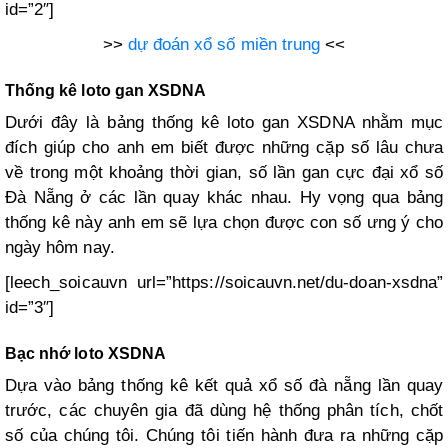
id=”2″]
>>
dự đoán xổ số miền trung
<<
Thống kê loto gan XSDNA
Dưới đây là bảng thống kê loto gan XSDNA nhằm mục
đích giúp cho anh em biết được những cặp số lâu chưa
về trong một khoảng thời gian, số lần gan cực đại xổ số
Đà Nẵng ở các lần quay khác nhau. Hy vọng qua bảng
thống kê này anh em sẽ lựa chọn được con số ưng ý cho
ngày hôm nay.
[leech_soicauvn url=”https://soicauvn.net/du-doan-xsdna”
id=”3″]
Bạc nhớ loto XSDNA
Dựa vào bảng thống kê kết quả xổ số đà nẵng lần quay
trước, các chuyên gia đã dùng hệ thống phân tích, chốt
số của chúng tôi. Chúng tôi tiến hành đưa ra những cặp