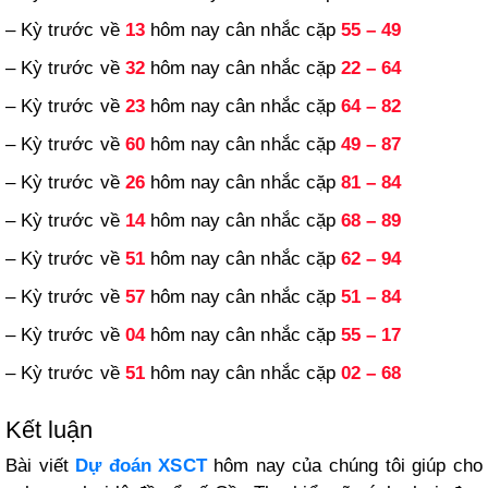
– Kỳ trước về
13
hôm nay cân nhắc cặp
55 – 49
– Kỳ trước về
32
hôm nay cân nhắc cặp
22 – 64
– Kỳ trước về
23
hôm nay cân nhắc cặp
64 – 82
– Kỳ trước về
60
hôm nay cân nhắc cặp
49 – 87
– Kỳ trước về
26
hôm nay cân nhắc cặp
81 – 84
– Kỳ trước về
14
hôm nay cân nhắc cặp
68 – 89
– Kỳ trước về
51
hôm nay cân nhắc cặp
62 – 94
– Kỳ trước về
57
hôm nay cân nhắc cặp
51 – 84
– Kỳ trước về
04
hôm nay cân nhắc cặp
55 – 17
– Kỳ trước về
51
hôm nay cân nhắc cặp
02 – 68
Kết luận
Bài viết
Dự đoán XSCT
hôm nay của chúng tôi giúp cho