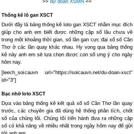
>>
dự đoán XSMN
<<
Thống kê lô gan XSCT
Dưới đây là bảng thống kê loto gan XSCT nhằm mục đích
giúp cho anh em biết được những cặp số lâu chưa về
trong một khoảng thời gian, số lần gan cực đại xổ số Cần
Thơ ở các lần quay khác nhau. Hy vọng qua bảng thống
kê này anh em sẽ lựa chọn được con số ưng ý cho ngày
hôm nay.
[leech_soicauvn url=”https://soicauvn.net/du-doan-xsct”
id=”3″]
Bạc nhớ loto XSCT
Dựa vào bảng thống kê kết quả xổ số Cần Thơ lần quay
trước, các chuyên gia đã dùng hệ thống phân tích, chốt
số của chúng tôi. Chúng tôi tiến hành đưa ra những cặp
số có khả năng về nhiều nhất trong ngày hôm nay để gửi
tới anh em.