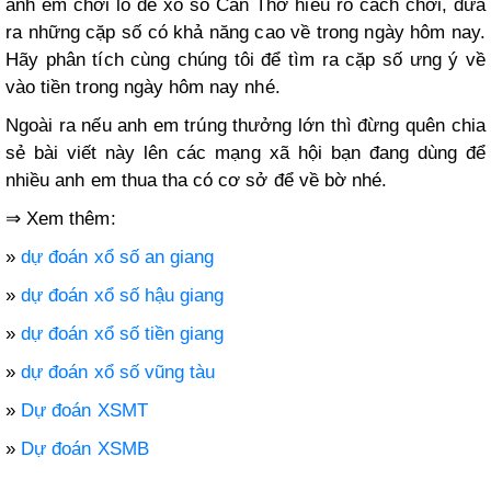
anh em chơi lô đề xổ số Cần Thơ hiểu rõ cách chơi, đưa
ra những cặp số có khả năng cao về trong ngày hôm nay.
Hãy phân tích cùng chúng tôi để tìm ra cặp số ưng ý về
vào tiền trong ngày hôm nay nhé.
Ngoài ra nếu anh em trúng thưởng lớn thì đừng quên chia
sẻ bài viết này lên các mạng xã hội bạn đang dùng để
nhiều anh em thua tha có cơ sở để về bờ nhé.
⇒ Xem thêm:
»
dự đoán xổ số an giang
»
dự đoán xổ số hậu giang
»
dự đoán xổ số tiền giang
»
dự đoán xổ số vũng tàu
»
Dự đoán XSMT
»
Dự đoán XSMB