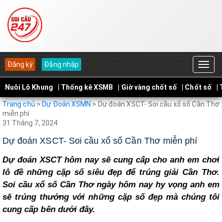
Đăng ký
Đăng nhập
Nuôi Lô Khung
| Thống kê XSMB
| Giờ vàng chốt số
| Chốt số
|
Trang chủ
>
Dự Đoán XSMN
>
Dự đoán XSCT- Soi cầu xổ số Cần Thơ
miễn phí
31 Tháng 7, 2024
Dự đoán XSCT- Soi cầu xổ số Cần Thơ miễn phí
Dự đoán XSCT hôm nay sẽ cung cấp cho anh em chơi
lô đề những cặp số siêu đẹp để trúng giải Cần Thơ.
Soi cầu xổ số Cần Thơ ngày hôm nay hy vọng anh em
sẽ trúng thưởng với những cặp số đẹp mà chúng tôi
cung cấp bên dưới đây.