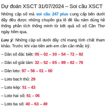
Dự đoán XSCT 31/07/2024 – Soi cầu XSCT
Những cặp số mà
soi cầu 247 plus
cung cấp bên dưới
đây đều được những chuyên gia lô đề lâu năm dùng hệ
thống phân tích thông minh từ kết quả xổ số Cần Thơ
ngày hôm qua.
Lưu ý
: Những cặp số dưới đây chỉ mang tính chất tham
khảo. Trước khi vào tiền anh em cần cân nhắc kỹ.
– Dàn số đặc biệt:
05 – 02 – 30 – 54 – 72 – 92
– Dàn số giải tám:
32 – 52 – 65 – 89 – 62 – 76
– Dàn loto:
97 – 56 – 01 – 00
– Loto bạch thủ:
29
– Loto kép:
51 – 43
– Loto hai số:
61 – 06
– Loto ba số:
40 – 63 – 49