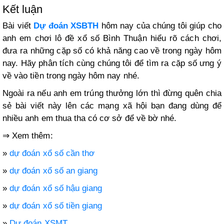
Kết luận
Bài viết
Dự đoán XSBTH
hôm nay của chúng tôi giúp cho
anh em chơi lô đề xổ số Bình Thuận hiểu rõ cách chơi,
đưa ra những cặp số có khả năng cao về trong ngày hôm
nay. Hãy phân tích cùng chúng tôi để tìm ra cặp số ưng ý
về vào tiền trong ngày hôm nay nhé.
Ngoài ra nếu anh em trúng thưởng lớn thì đừng quên chia
sẻ bài viết này lên các mạng xã hội bạn đang dùng để
nhiều anh em thua tha có cơ sở để về bờ nhé.
⇒ Xem thêm:
»
dự đoán xổ số cần thơ
»
dự đoán xổ số an giang
»
dự đoán xổ số hậu giang
»
dự đoán xổ số tiền giang
»
Dự đoán XSMT