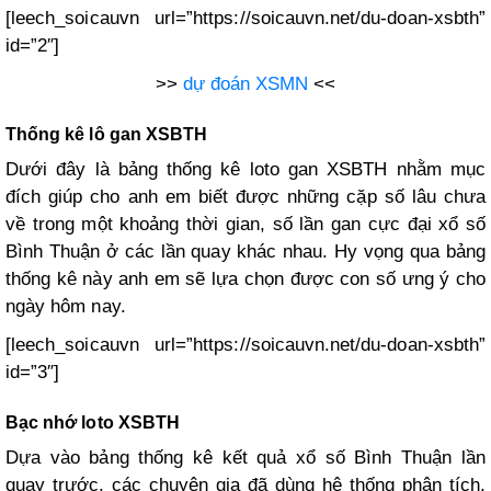
[leech_soicauvn url=”https://soicauvn.net/du-doan-xsbth”
id=”2″]
>>
dự đoán XSMN
<<
Thống kê lô gan XSBTH
Dưới đây là bảng thống kê loto gan XSBTH nhằm mục
đích giúp cho anh em biết được những cặp số lâu chưa
về trong một khoảng thời gian, số lần gan cực đại xổ số
Bình Thuận ở các lần quay khác nhau. Hy vọng qua bảng
thống kê này anh em sẽ lựa chọn được con số ưng ý cho
ngày hôm nay.
[leech_soicauvn url=”https://soicauvn.net/du-doan-xsbth”
id=”3″]
Bạc nhớ loto XSBTH
Dựa vào bảng thống kê kết quả xổ số Bình Thuận lần
quay trước, các chuyên gia đã dùng hệ thống phân tích,