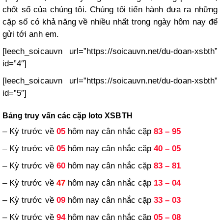
chốt số của chúng tôi. Chúng tôi tiến hành đưa ra những
cặp số có khả năng về nhiều nhất trong ngày hôm nay để
gửi tới anh em.
[leech_soicauvn url=”https://soicauvn.net/du-doan-xsbth”
id=”4″]
[leech_soicauvn url=”https://soicauvn.net/du-doan-xsbth”
id=”5″]
Bảng truy vấn các cặp loto XSBTH
– Kỳ trước về
05
hôm nay cân nhắc cặp
83 – 95
– Kỳ trước về
05
hôm nay cân nhắc cặp
40 – 05
– Kỳ trước về
60
hôm nay cân nhắc cặp
83 – 81
– Kỳ trước về
47
hôm nay cân nhắc cặp
13 – 04
– Kỳ trước về
09
hôm nay cân nhắc cặp
33 – 03
– Kỳ trước về
94
hôm nay cân nhắc cặp
05 – 08