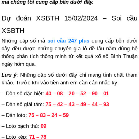
mà chúng tôi cung cấp bên dưới đây.
Dự đoán XSBTH 15/02/2024 – Soi cầu
XSBTH
Những cặp số mà
soi cầu 247 plus
cung cấp bên dưới
đây đều được những chuyên gia lô đề lâu năm dùng hệ
thống phân tích thông minh từ kết quả xổ số Bình Thuận
ngày hôm qua.
Lưu ý
: Những cặp số dưới đây chỉ mang tính chất tham
khảo. Trước khi vào tiền anh em cần cân nhắc kỹ.
– Dàn số đặc biệt:
40 – 08 – 20 – 52 – 90 – 01
– Dàn số giải tám:
75 – 42 – 43 – 49 – 44 – 93
– Dàn loto:
75 – 83 – 24 – 59
– Loto bạch thủ:
09
– Loto kép:
71 – 78