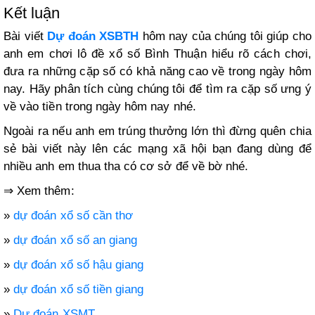
Kết luận
Bài viết
Dự đoán XSBTH
hôm nay của chúng tôi giúp cho
anh em chơi lô đề xổ số Bình Thuận hiểu rõ cách chơi,
đưa ra những cặp số có khả năng cao về trong ngày hôm
nay. Hãy phân tích cùng chúng tôi để tìm ra cặp số ưng ý
về vào tiền trong ngày hôm nay nhé.
Ngoài ra nếu anh em trúng thưởng lớn thì đừng quên chia
sẻ bài viết này lên các mạng xã hội bạn đang dùng để
nhiều anh em thua tha có cơ sở để về bờ nhé.
⇒ Xem thêm:
»
dự đoán xổ số cần thơ
»
dự đoán xổ số an giang
»
dự đoán xổ số hậu giang
»
dự đoán xổ số tiền giang
»
Dự đoán XSMT