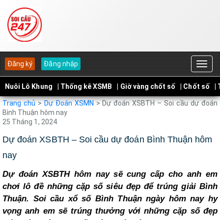
Đăng ký
Đăng nhập
Nuôi Lô Khung
| Thống kê XSMB
| Giờ vàng chốt số
| Chốt số
|
Trang chủ
>
Dự Đoán XSMN
>
Dự đoán XSBTH – Soi cầu dự đoán
Bình Thuận hôm nay
25 Tháng 1, 2024
Dự đoán XSBTH – Soi cầu dự đoán Bình Thuận hôm
nay
Dự đoán XSBTH hôm nay sẽ cung cấp cho anh em
chơi lô đề những cặp số siêu đẹp để trúng giải Bình
Thuận. Soi cầu xổ số Bình Thuận ngày hôm nay hy
vọng anh em sẽ trúng thưởng với những cặp số đẹp