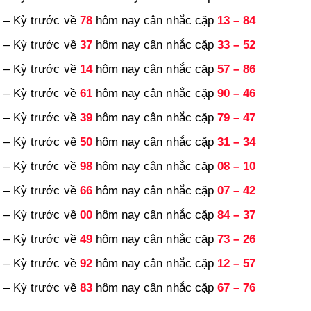
– Kỳ trước về
78
hôm nay cân nhắc cặp
13 – 84
– Kỳ trước về
37
hôm nay cân nhắc cặp
33 – 52
– Kỳ trước về
14
hôm nay cân nhắc cặp
57 – 86
– Kỳ trước về
61
hôm nay cân nhắc cặp
90 – 46
– Kỳ trước về
39
hôm nay cân nhắc cặp
79 – 47
– Kỳ trước về
50
hôm nay cân nhắc cặp
31 – 34
– Kỳ trước về
98
hôm nay cân nhắc cặp
08 – 10
– Kỳ trước về
66
hôm nay cân nhắc cặp
07 – 42
– Kỳ trước về
00
hôm nay cân nhắc cặp
84 – 37
– Kỳ trước về
49
hôm nay cân nhắc cặp
73 – 26
– Kỳ trước về
92
hôm nay cân nhắc cặp
12 – 57
– Kỳ trước về
83
hôm nay cân nhắc cặp
67 – 76