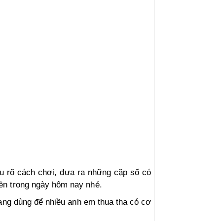
u rõ cách chơi, đưa ra những cặp số có
iền trong ngày hôm nay nhé.
đang dùng để nhiều anh em thua tha có cơ