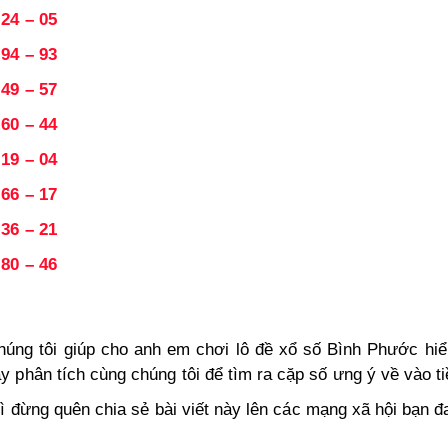
p
24 – 05
94 – 93
p
49 – 57
p
60 – 44
p
19 – 04
66 – 17
36 – 21
p
80 – 46
úng tôi giúp cho anh em chơi lô đề xổ số Bình Phước hiể
 phân tích cùng chúng tôi để tìm ra cặp số ưng ý về vào t
ì đừng quên chia sẻ bài viết này lên các mạng xã hội bạn 