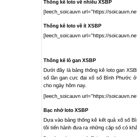
Thống kê loto về nhiều XSBP
[leech_soicauvn url=”https://soicauvn.ne
Thống kê loto về ít XSBP
[leech_soicauvn url=”https://soicauvn.ne
Thống kê lô gan XSBP
Dưới đây là bảng thống kê loto gan XSB
số lần gan cực đại xổ số Bình Phước 
cho ngày hôm nay.
[leech_soicauvn url=”https://soicauvn.ne
Bạc nhớ loto XSBP
Dựa vào bảng thống kê kết quả xổ số Bì
tôi tiến hành đưa ra những cặp số có kh