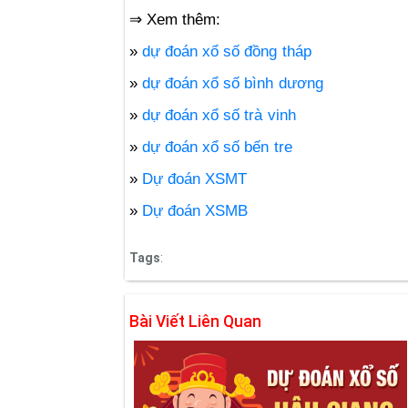
⇒ Xem thêm:
»
dự đoán xổ số đồng tháp
»
dự đoán xổ số bình dương
»
dự đoán xổ số trà vinh
»
dự đoán xổ số bến tre
»
Dự đoán XSMT
»
Dự đoán XSMB
Tags
:
Bài Viết Liên Quan