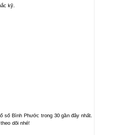
hắc kỹ.
ổ số Bình Phước trong 30 gần đây nhất.
theo dõi nhé!