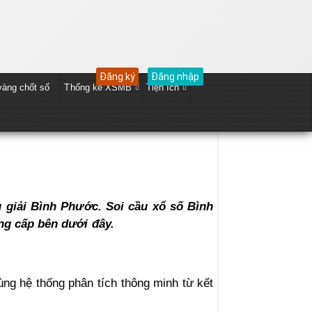
Đăng ký
Đăng nhập
vàng chốt số
Thống kê XSMB
Tiện ích
giải Bình Phước. Soi cầu xổ số Bình
g cấp bên dưới đây.
ng hệ thống phân tích thông minh từ kết