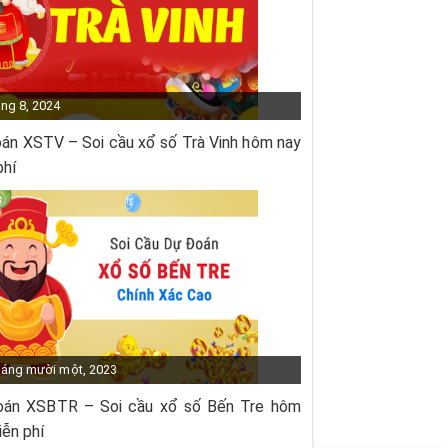
ng 8, 2024
án XSTV – Soi cầu xổ số Trà Vinh hôm nay
phí
háng mười một, 2023
án XSBTR – Soi cầu xổ số Bến Tre hôm
iễn phí