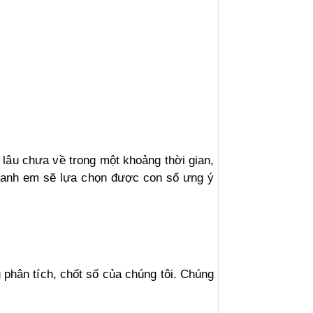
lâu chưa về trong một khoảng thời gian,
 anh em sẽ lựa chọn được con số ưng ý
phân tích, chốt số của chúng tôi. Chúng