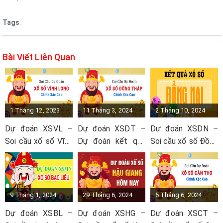
Tags
:
Bài Viết Liên Quan
1 Tháng 12, 2023
11 Tháng 3, 2024
2 Tháng 10, 2024
Dự đoán XSVL –
Dự đoán XSDT –
Dự đoán XSDN –
Soi cầu xổ số Vĩnh
Dự đoán kết quả
Soi cầu xổ số Đồng
Long hôm nay
xổ số Đồng Tháp
Nai hôm nay
hôm nay
9 Tháng 1, 2024
29 Tháng 6, 2024
5 Tháng 6, 2024
Dự đoán XSBL –
Dự đoán XSHG –
Dự đoán XSCT –