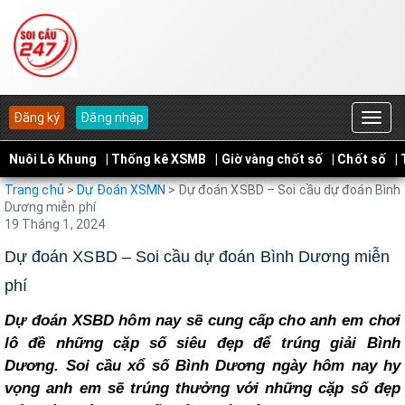
Đăng ký
Đăng nhập
Nuôi Lô Khung
| Thống kê XSMB
| Giờ vàng chốt số
| Chốt số
|
Trang chủ
>
Dự Đoán XSMN
>
Dự đoán XSBD – Soi cầu dự đoán Bình
Dương miễn phí
19 Tháng 1, 2024
Dự đoán XSBD – Soi cầu dự đoán Bình Dương miễn
phí
Dự đoán XSBD hôm nay sẽ cung cấp cho anh em chơi
lô đề những cặp số siêu đẹp để trúng giải Bình
Dương. Soi cầu xổ số Bình Dương ngày hôm nay hy
vọng anh em sẽ trúng thưởng với những cặp số đẹp