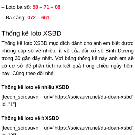
– Loto ba số:
58 – 71 – 08
– Ba càng:
072 – 661
Thống kê loto XSBD
Thống kê loto XSBD mục đích dành cho anh em biết được
những cặp số về nhiều, ít về của đài xổ số Bình Dương
trong 30 gần đây nhất. Với bảng thống kê này anh em sẽ
có cơ sở để phân tích ra kết quả trong chiều ngày hôm
nay. Cùng theo dõi nhé!
Thống kê loto về nhiều XSBD
[leech_soicauvn url=”https://soicauvn.net/du-doan-xsbd”
id=”1″]
Thống kê loto về ít XSBD
[leech_soicauvn url=”https://soicauvn.net/du-doan-xsbd”