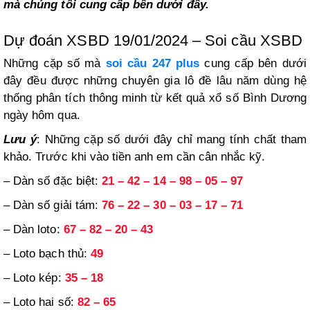
mà chúng tôi cung cấp bên dưới đây.
Dự đoán XSBD 19/01/2024 – Soi cầu XSBD
Những cặp số mà
soi cầu 247 plus
cung cấp bên dưới
đây đều được những chuyên gia lô đề lâu năm dùng hệ
thống phân tích thông minh từ kết quả xổ số Bình Dương
ngày hôm qua.
Lưu ý
: Những cặp số dưới đây chỉ mang tính chất tham
khảo. Trước khi vào tiền anh em cần cân nhắc kỹ.
– Dàn số đặc biệt:
21 – 42 – 14 – 98 – 05 – 97
– Dàn số giải tám:
76 – 22 – 30 – 03 – 17 – 71
– Dàn loto:
67 – 82 – 20 – 43
– Loto bạch thủ:
49
– Loto kép:
35 – 18
– Loto hai số:
82 – 65