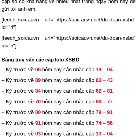
cặp số có khả năng về nhiều nhất trong ngày hôm nay để
gửi tới anh em.
[leech_soicauvn url=”https://soicauvn.net/du-doan-xsbd”
id=”4″]
[leech_soicauvn url=”https://soicauvn.net/du-doan-xsbd”
id=”5″]
Bảng truy vấn các cặp loto XSBD
– Kỳ trước về
06
hôm nay cân nhắc cặp
18 – 04
– Kỳ trước về
89
hôm nay cân nhắc cặp
60 – 43
– Kỳ trước về
84
hôm nay cân nhắc cặp
62 – 81
– Kỳ trước về
70
hôm nay cân nhắc cặp
86 – 77
– Kỳ trước về
00
hôm nay cân nhắc cặp
79 – 91
– Kỳ trước về
91
hôm nay cân nhắc cặp
74 – 56
– Kỳ trước về
03
hôm nay cân nhắc cặp
13 – 04