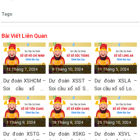
Tags
:
Bài Viết Liên Quan
12 Tháng 7, 2024
9 Tháng 10, 2024
11 Tháng 5, 2024
Dự đoán XSHCM –
Dự đoán XSST –
Dự đoán XSLA –
Soi cầu xổ số
Soi cầu xổ số Sóc
Soi cầu xổ số Long
TP.HCM hôm nay
Trăng hôm nay
An hôm nay miễn
miễn phí
miễn phí
phí
1 Tháng 9, 2024
18 Tháng 8, 2024
25 Tháng 10, 2024
Dự đoán XSTG –
Dự đoán XSKG –
Dự đoán XSVL –