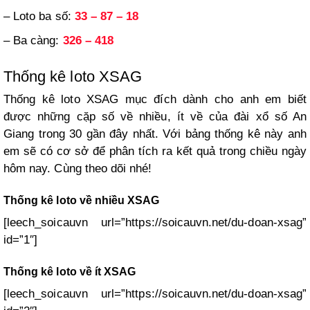
– Loto ba số:
33 – 87 – 18
– Ba càng:
326 – 418
Thống kê loto XSAG
Thống kê loto XSAG mục đích dành cho anh em biết
được những cặp số về nhiều, ít về của đài xổ số An
Giang trong 30 gần đây nhất. Với bảng thống kê này anh
em sẽ có cơ sở để phân tích ra kết quả trong chiều ngày
hôm nay. Cùng theo dõi nhé!
Thống kê loto về nhiều XSAG
[leech_soicauvn url=”https://soicauvn.net/du-doan-xsag”
id=”1″]
Thống kê loto về ít XSAG
[leech_soicauvn url=”https://soicauvn.net/du-doan-xsag”