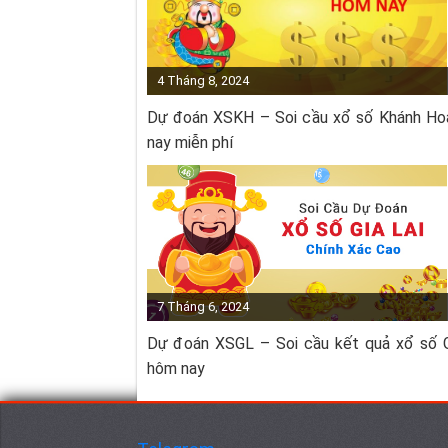
4 Tháng 8, 2024
Dự đoán XSKH – Soi cầu xổ số Khánh H
nay miễn phí
7 Tháng 6, 2024
Dự đoán XSGL – Soi cầu kết quả xổ số G
hôm nay