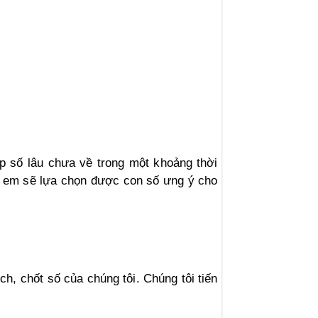
 số lâu chưa về trong một khoảng thời
h em sẽ lựa chọn được con số ưng ý cho
h, chốt số của chúng tôi. Chúng tôi tiến