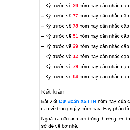
– Kỳ trước về
39
hôm nay cân nhắc cặ
– Kỳ trước về
37
hôm nay cân nhắc cặ
– Kỳ trước về
78
hôm nay cân nhắc cặ
– Kỳ trước về
51
hôm nay cân nhắc cặ
– Kỳ trước về
29
hôm nay cân nhắc cặ
– Kỳ trước về
12
hôm nay cân nhắc cặp
– Kỳ trước về
79
hôm nay cân nhắc cặp
– Kỳ trước về
94
hôm nay cân nhắc cặ
Kết luận
Bài viết
Dự đoán XSTTH
hôm nay của ch
cao về trong ngày hôm nay. Hãy phân tíc
Ngoài ra nếu anh em trúng thưởng lớn th
sở để về bờ nhé.