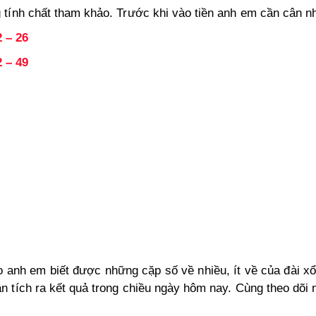
 tính chất tham khảo. Trước khi vào tiền anh em cần cân n
2 – 26
2 – 49
anh em biết được những cặp số về nhiều, ít về của đài xổ
 tích ra kết quả trong chiều ngày hôm nay. Cùng theo dõi 