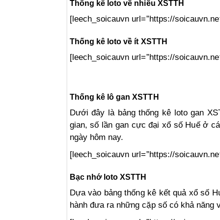
Thống kê loto về nhiều XSTTH
[leech_soicauvn url=”https://soicauvn.ne
Thống kê loto về ít XSTTH
[leech_soicauvn url=”https://soicauvn.ne
Thống kê lô gan XSTTH
Dưới đây là bảng thống kê loto gan X
gian, số lần gan cực đại xổ số Huế ở 
ngày hôm nay.
[leech_soicauvn url=”https://soicauvn.ne
Bạc nhớ loto XSTTH
Dựa vào bảng thống kê kết quả xổ số Huế
hành đưa ra những cặp số có khả năng v