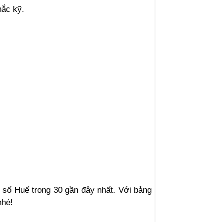
hắc kỹ.
 số Huế trong 30 gần đây nhất. Với bảng
nhé!