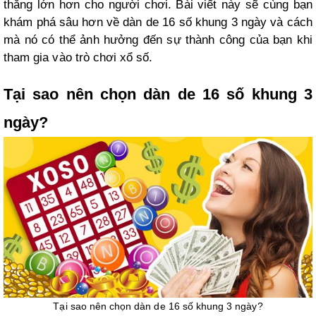
thắng lớn hơn cho người chơi. Bài viết này sẽ cùng bạn
khám phá sâu hơn về dàn de 16 số khung 3 ngày và cách
mà nó có thể ảnh hưởng đến sự thành công của bạn khi
tham gia vào trò chơi xổ số.
Tại sao nên chọn dàn de 16 số khung 3
ngày?
Tại sao nên chọn dàn de 16 số khung 3 ngày?