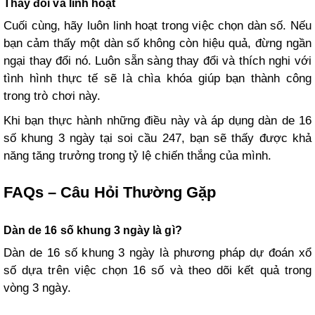
Thay đổi và linh hoạt
Cuối cùng, hãy luôn linh hoạt trong việc chọn dàn số. Nếu
bạn cảm thấy một dàn số không còn hiệu quả, đừng ngần
ngại thay đổi nó. Luôn sẵn sàng thay đổi và thích nghi với
tình hình thực tế sẽ là chìa khóa giúp bạn thành công
trong trò chơi này.
Khi bạn thực hành những điều này và áp dụng dàn de 16
số khung 3 ngày tại soi cầu 247, bạn sẽ thấy được khả
năng tăng trưởng trong tỷ lệ chiến thắng của mình.
FAQs – Câu Hỏi Thường Gặp
Dàn de 16 số khung 3 ngày là gì?
Dàn de 16 số khung 3 ngày là phương pháp dự đoán xổ
số dựa trên việc chọn 16 số và theo dõi kết quả trong
vòng 3 ngày.