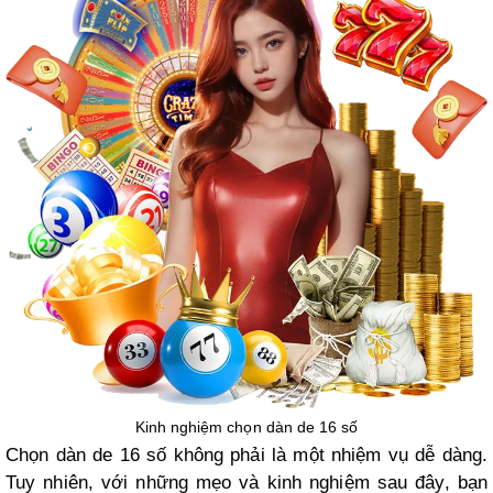
Kinh nghiệm chọn dàn de 16 số
Chọn dàn de 16 số không phải là một nhiệm vụ dễ dàng.
Tuy nhiên, với những mẹo và kinh nghiệm sau đây, bạn