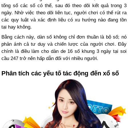
tổng số các số có thể, sau đó theo dõi kết quả trong 3
ngày. Nhờ việc theo dõi liên tục, người chơi có thể rút ra
các quy luật và xác định liệu có xu hướng nào đang tồn
tại hay không.
Bằng cách này, dàn số không chỉ đơn thuần là bộ số; nó
phản ánh cả tư duy và chiến lược của người chơi. Đây
chính là điều làm cho dàn de 16 số khung 3 ngày tại soi
cầu 247 trở nên hấp dẫn đối với nhiều người.
Phân tích các yếu tố tác động đến xổ số