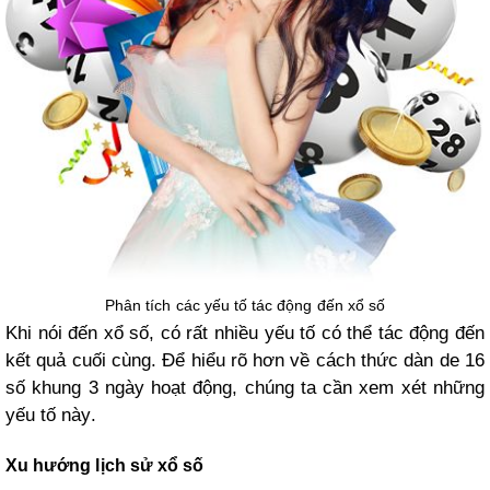
Phân tích các yếu tố tác động đến xổ số
Khi nói đến xổ số, có rất nhiều yếu tố có thể tác động đến
kết quả cuối cùng. Để hiểu rõ hơn về cách thức dàn de 16
số khung 3 ngày hoạt động, chúng ta cần xem xét những
yếu tố này.
Xu hướng lịch sử xổ số