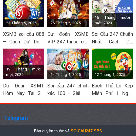
16 Tháng mười
23 Tháng 5, 2025
26 Tháng 2, 2025
một, 2023
XSMB soi cầu 888
Dự đoán XSMB
Soi Cầu 247 Chuẩn
– Cách Dự Đoán
VIP 247 tại soi cầu
Nhất Cách Dự
Kết Quả Xổ Số
247
Đoán Xổ Số Hiệu
Miền Bắc Hiệu Quả
Quả
19 Tháng mười
một, 2025
14 Tháng 4, 2025
12 Tháng 1, 2025
Dự Đoán XSMT
Soi cầu 247 chính
Bạch Thủ Lô Kép
Hôm Nay Tại Soi
xác 100 – Giải mã
Miễn Phí 1 Ngày
Cầu 247 – Bí
bí kíp thắng lớn
Tại Soicau247 –
Quyết Dự Đoán
trong lô đề
Cơ Hội Trúng Lớn
Chính Xác Và Chính
Telegram
Xác Nhất
Bản quyền thuộc về
SOICAU247.SBS