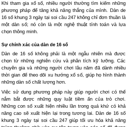
Khi tham gia xổ số, nhiều người thường tìm kiếm những
phương pháp để tăng khả năng thắng của mình. Dàn de
16 số khung 3 ngày tại soi cầu 247 không chỉ đơn thuần là
một dàn số; nó còn là một nghệ thuật tính toán và lựa
chọn thông minh.
Sự chính xác của dàn de 16 số
Dàn de 16 số không phải là một ngẫu nhiên mà được
chọn từ những nghiên cứu và phân tích kỹ lưỡng. Các
chuyên gia và những người chơi lâu năm đã dành nhiều
thời gian để theo dõi xu hướng xổ số, giúp họ hình thành
những dàn số chất lượng hơn.
Việc sử dụng phương pháp này giúp người chơi có thể
nắm bắt được những quy luật tiềm ẩn của trò chơi.
Những con số xuất hiện nhiều lần trong quá khứ có khả
năng cao sẽ xuất hiện lại trong tương lai. Dàn de 16 số
khung 3 ngày tại soi cầu 247 giúp tối ưu hóa khả năng