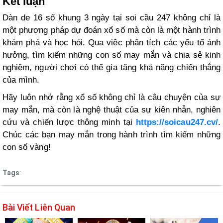
Kết luận
Dàn de 16 số khung 3 ngày tại soi cầu 247 không chỉ là
một phương pháp dự đoán xổ số mà còn là một hành trình
khám phá và học hỏi. Qua việc phân tích các yếu tố ảnh
hưởng, tìm kiếm những con số may mắn và chia sẻ kinh
nghiệm, người chơi có thể gia tăng khả năng chiến thắng
của mình.
Hãy luôn nhớ rằng xổ số không chỉ là câu chuyện của sự
may mắn, mà còn là nghệ thuật của sự kiên nhẫn, nghiên
cứu và chiến lược thông minh tại
https://soicau247.cv/
.
Chúc các bạn may mắn trong hành trình tìm kiếm những
con số vàng!
Tags
:
Bài Viết Liên Quan