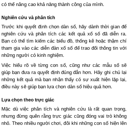
có thể nâng cao khả năng thành công của mình.
Nghiên cứu và phân tích
Trước khi quyết định chọn dàn số, hãy dành thời gian để
nghiên cứu và phân tích các kết quả xổ số đã diễn ra.
Bạn có thể tìm kiếm các biểu đồ, thống kê hoặc thậm chí
tham gia vào các diễn đàn xổ số để trao đổi thông tin với
những người có kinh nghiệm.
Việc hiểu rõ về từng con số, cũng như các mẫu số sẽ
giúp bạn đưa ra quyết định đúng đắn hơn. Hãy ghi chú lại
những kết quả mà bạn nhận thấy có sự xuất hiện lặp lại,
điều này sẽ giúp bạn lựa chọn dàn số hiệu quả hơn.
Lựa chọn theo trực giác
Mặc dù việc phân tích và nghiên cứu là rất quan trọng,
nhưng đừng quên rằng trực giác cũng đóng vai trò không
nhỏ. Theo nhiều người chơi, đôi khi những con số hiện lên