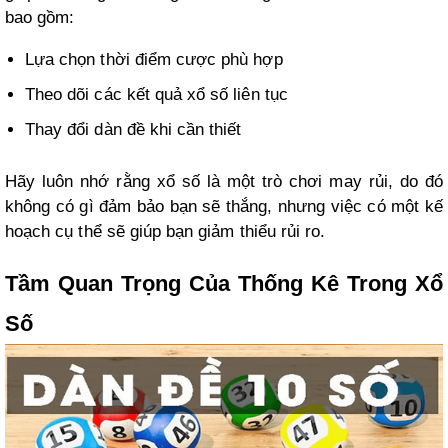
bao gồm:
Lựa chọn thời điểm cược phù hợp
Theo dõi các kết quả xổ số liên tục
Thay đổi dàn đề khi cần thiết
Hãy luôn nhớ rằng xổ số là một trò chơi may rủi, do đó
không có gì đảm bảo bạn sẽ thắng, nhưng việc có một kế
hoạch cụ thể sẽ giúp bạn giảm thiểu rủi ro.
Tầm Quan Trọng Của Thống Kê Trong Xổ
Số