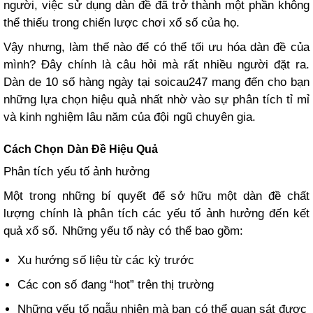
người, việc sử dụng dàn đề đã trở thành một phần không
thể thiếu trong chiến lược chơi xổ số của họ.
Vậy nhưng, làm thế nào để có thể tối ưu hóa dàn đề của
mình? Đây chính là câu hỏi mà rất nhiều người đặt ra.
Dàn de 10 số hàng ngày tại soicau247 mang đến cho bạn
những lựa chọn hiệu quả nhất nhờ vào sự phân tích tỉ mỉ
và kinh nghiệm lâu năm của đội ngũ chuyên gia.
Cách Chọn Dàn Đề Hiệu Quả
Phân tích yếu tố ảnh hưởng
Một trong những bí quyết để sở hữu một dàn đề chất
lượng chính là phân tích các yếu tố ảnh hưởng đến kết
quả xổ số. Những yếu tố này có thể bao gồm:
Xu hướng số liệu từ các kỳ trước
Các con số đang “hot” trên thị trường
Những yếu tố ngẫu nhiên mà bạn có thể quan sát được