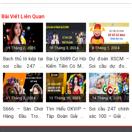
Bài Viết Liên Quan
19 Tháng 2, 2025
18 Tháng 3, 2024
8 Tháng 1, 2024
Bạch thủ lô kép tại
Đại Lý S689 Cơ Hội
Dự đoán XSCM –
soi cầu 247 –
Kiếm Tiền Có Một
Soi cầu dự đoán
Khám Phá Chiến
Không Hai
kết quả xổ số Cà
Lược Đánh Lô Hiệu
Mau hôm nay
Quả
31 Tháng 3, 2024
13 Tháng 10, 2023
14 Tháng 4, 2025
S666 – Sân Chơi
Tìm Hiểu OKVIP –
Soi cầu 247 chính
Hàng Đầu Trong
Tập Đoàn Giải Trí
xác 100 – Giải mã
Thế Giới Cá Cược
Uy Tín Hàng Đầu
bí kíp thắng lớn
Trực Tuyến
Châu Á
trong lô đề