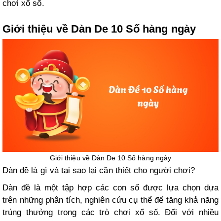
chơi xổ số.
Giới thiệu về Dàn De 10 Số hàng ngày
Giới thiệu về Dàn De 10 Số hàng ngày
Dàn đề là gì và tại sao lại cần thiết cho người chơi?
Dàn đề là một tập hợp các con số được lựa chọn dựa
trên những phân tích, nghiên cứu cụ thể để tăng khả năng
trúng thưởng trong các trò chơi xổ số. Đối với nhiều