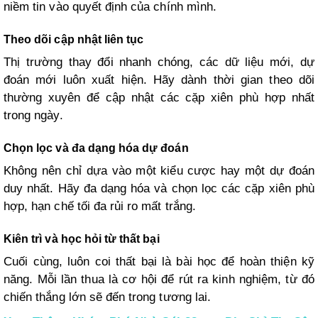
niềm tin vào quyết định của chính mình.
Theo dõi cập nhật liên tục
Thị trường thay đổi nhanh chóng, các dữ liệu mới, dự
đoán mới luôn xuất hiện. Hãy dành thời gian theo dõi
thường xuyên để cập nhật các cặp xiên phù hợp nhất
trong ngày.
Chọn lọc và đa dạng hóa dự đoán
Không nên chỉ dựa vào một kiểu cược hay một dự đoán
duy nhất. Hãy đa dạng hóa và chọn lọc các cặp xiên phù
hợp, hạn chế tối đa rủi ro mất trắng.
Kiên trì và học hỏi từ thất bại
Cuối cùng, luôn coi thất bại là bài học để hoàn thiện kỹ
năng. Mỗi lần thua là cơ hội để rút ra kinh nghiệm, từ đó
chiến thắng lớn sẽ đến trong tương lai.