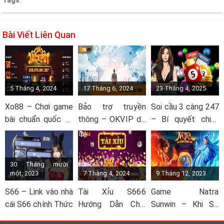
Tags
:
Bài Viết Liên Quan
5 Tháng 4, 2024
17 Tháng 6, 2024
23 Tháng 4, 2025
Xo88 – Chơi game
Bảo trợ truyền
Soi cầu 3 càng 247
bài chuẩn quốc tế
thông – OKVIP dự
– Bí quyết chinh
nhận thưởng cực
án hợp tác hiệu quả
phục vận may và
lớn
năm 2024
chiến thắng lớn
trong xổ số
30 Tháng mười
một, 2023
7 Tháng 4, 2024
9 Tháng 12, 2023
S66 – Link vào nhà
Tài Xỉu S666
Game Natra
cái S66 chính Thức
Hướng Dẫn Chơi
Sunwin – Khi Sự
Game Đỉnh Cao
Hấp Dẫn Gặp Gỡ