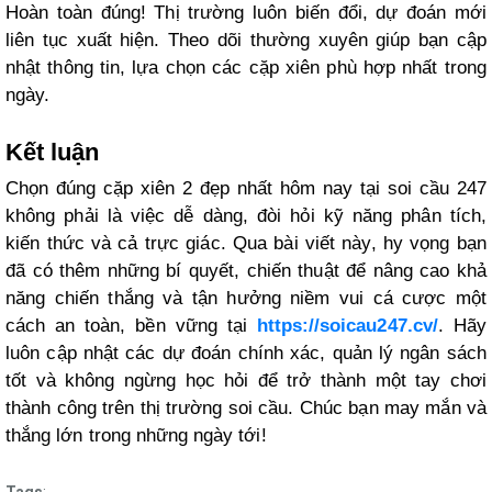
Hoàn toàn đúng! Thị trường luôn biến đổi, dự đoán mới
liên tục xuất hiện. Theo dõi thường xuyên giúp bạn cập
nhật thông tin, lựa chọn các cặp xiên phù hợp nhất trong
ngày.
Kết luận
Chọn đúng cặp xiên 2 đẹp nhất hôm nay tại soi cầu 247
không phải là việc dễ dàng, đòi hỏi kỹ năng phân tích,
kiến thức và cả trực giác. Qua bài viết này, hy vọng bạn
đã có thêm những bí quyết, chiến thuật để nâng cao khả
năng chiến thắng và tận hưởng niềm vui cá cược một
cách an toàn, bền vững tại
https://soicau247.cv/
. Hãy
luôn cập nhật các dự đoán chính xác, quản lý ngân sách
tốt và không ngừng học hỏi để trở thành một tay chơi
thành công trên thị trường soi cầu. Chúc bạn may mắn và
thắng lớn trong những ngày tới!