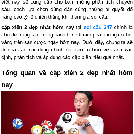
viết này sẽ cung cấp cho bạn những phân tích chuyên
sâu, cách lựa chọn đúng đắn cùng những bí quyết để
nâng cao tỷ lệ chiến thắng khi tham gia soi cầu.
cặp xiên 2 đẹp nhất hôm nay
tại
soi cầu 247
chính là
chủ đề trung tâm trong hành trình khám phá những cơ hội
vàng trên sàn cược ngày hôm nay. Dưới đây, chúng ta sẽ
đi qua các nội dung chính để hiểu rõ hơn về cách xác
định, phân tích và áp dụng các cặp xiên hiệu quả nhất.
Tổng quan về cặp xiên 2 đẹp nhất hôm
nay