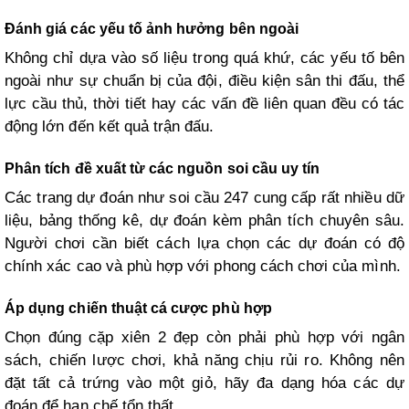
Đánh giá các yếu tố ảnh hưởng bên ngoài
Không chỉ dựa vào số liệu trong quá khứ, các yếu tố bên
ngoài như sự chuẩn bị của đội, điều kiện sân thi đấu, thể
lực cầu thủ, thời tiết hay các vấn đề liên quan đều có tác
động lớn đến kết quả trận đấu.
Phân tích đề xuất từ các nguồn soi cầu uy tín
Các trang dự đoán như soi cầu 247 cung cấp rất nhiều dữ
liệu, bảng thống kê, dự đoán kèm phân tích chuyên sâu.
Người chơi cần biết cách lựa chọn các dự đoán có độ
chính xác cao và phù hợp với phong cách chơi của mình.
Áp dụng chiến thuật cá cược phù hợp
Chọn đúng cặp xiên 2 đẹp còn phải phù hợp với ngân
sách, chiến lược chơi, khả năng chịu rủi ro. Không nên
đặt tất cả trứng vào một giỏ, hãy đa dạng hóa các dự
đoán để hạn chế tổn thất.